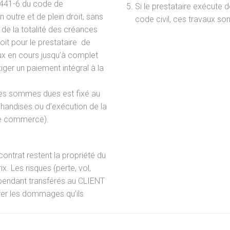
L.441-6 du code de
Si le prestataire exécute d
outre et de plein droit, sans
code civil, ces travaux so
é de la totalité des créances
oit pour le prestataire de
aux en cours jusqu’à complet
xiger un paiement intégral à la
 des sommes dues est fixé au
chandises ou d’exécution de la
de commerce).
ontrat restent la propriété du
. Les risques (perte, vol,
cependant transférés au CLIENT
arer les dommages qu’ils