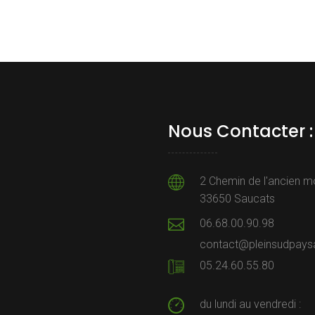
Nous Contacter :
2 Chemin de l'ancien m
33650 Saucats
06.68.00.90.98
contact@pleinsudpaysa
05.24.60.55.80
du lundi au vendredi :