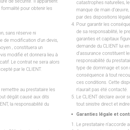
re de sécurité. Il appartient
catastrophes naturelles, l
 formalité pour obtenir les
manque de main d’œuvre, sa
par des dispositions légale
Pour garantir les conséqu
de sa responsabilité, le pr
n, sans réserve ni
garanties et capitaux figure
e de modification d’un devis,
demande du CLIENT lui en 
moyen , constituera un
d’assurance constituent l
vis modifié et donnera lieu à
responsabilité du prestatai
catif. Le contrat ne sera alors
type de dommage et son m
ccepté par le CLIENT.
conséquence à tout recour
ces conditions. Cette dispo
 remettre au prestataire les
n’aurait pas été contacté.
out dégât causé aux dits
Le CLIENT déclare avoir so
NT, la responsabilité du
tout sinistre direct et indi
Garanties légale et cont
Le prestataire n’accorde 