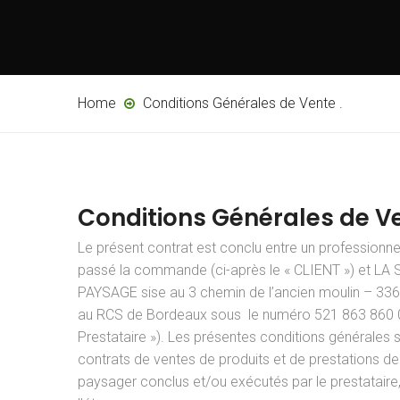
Home
Conditions Générales de Vente .
Conditions Générales de Ve
Le présent contrat est conclu entre un profession
passé la commande (ci-après le « CLIENT ») et L
PAYSAGE sise au 3 chemin de l’ancien moulin – 3
au RCS de Bordeaux sous le numéro 521 863 860 00
Prestataire »). Les présentes conditions générales s
contrats de ventes de produits et de prestations 
paysager conclus et/ou exécutés par le prestatai