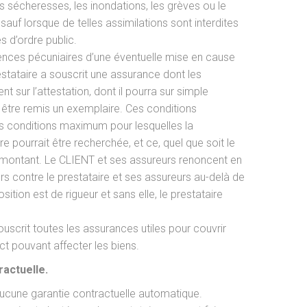
es sécheresses, les inondations, les grèves ou le
uf lorsque de telles assimilations sont interdites
s d’ordre public.
ences pécuniaires d’une éventuelle mise en cause
estataire a souscrit une assurance dont les
nt sur l’attestation, dont il pourra sur simple
être remis un exemplaire. Ces conditions
es conditions maximum pour lesquelles la
re pourrait être recherchée, et ce, quel que soit le
ontant. Le CLIENT et ses assureurs renoncent en
s contre le prestataire et ses assureurs au-delà de
sition est de rigueur et sans elle, le prestataire
uscrit toutes les assurances utiles pour couvrir
rect pouvant affecter les biens.
ractuelle.
aucune garantie contractuelle automatique.