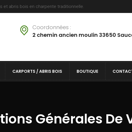
et abris bois en charpente traditionnelle.
Coordonnées :
2 chemin ancien moulin 33650 Sauc
CARPORTS / ABRIS BOIS
BOUTIQUE
CONTAC
tions Générales De V