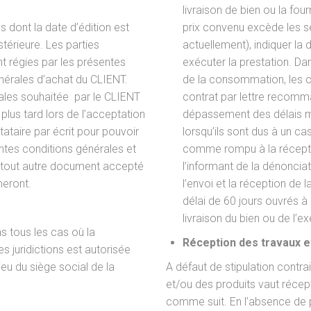
livraison de bien ou la four
s dont la date d’édition est
prix convenu excède les se
térieure. Les parties
actuellement), indiquer la d
t régies par les présentes
exécuter la prestation. Da
énérales d’achat du CLIENT.
de la consommation, les 
ales souhaitée par le CLIENT
contrat par lettre recom
 plus tard lors de l’acceptation
dépassement des délais ma
tataire par écrit pour pouvoir
lorsqu’ils sont dus à un c
entes conditions générales et
comme rompu à la réceptio
ou tout autre document accepté
l’informant de la dénonciat
meront.
l’envoi et la réception de
délai de 60 jours ouvrés à
livraison du bien ou de l’e
ns tous les cas où la
Réception des travaux et
s juridictions est autorisée
lieu du siège social de la
A défaut de stipulation contra
et/ou des produits vaut récep
comme suit. En l’absence de p