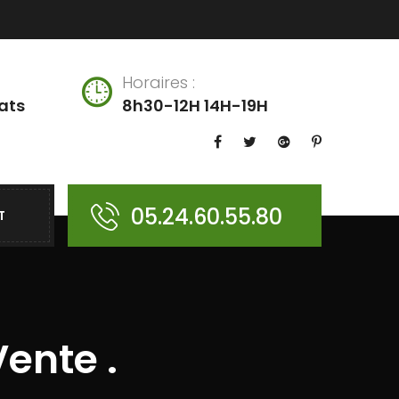
Horaires :
ats
8h30-12H 14H-19H
05.24.60.55.80
T
ente .