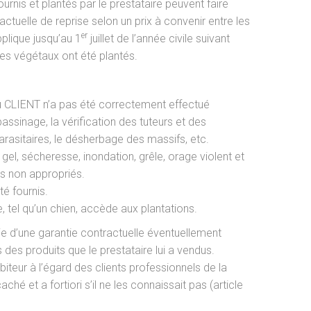
urnis et plantés par le prestataire peuvent faire
ractuelle de reprise selon un prix à convenir entre les
er
pplique jusqu’au 1
juillet de l’année civile suivant
les végétaux ont été plantés.
 du CLIENT n’a pas été correctement effectué
assinage, la vérification des tuteurs et des
arasitaires, le désherbage des massifs, etc.
gel, sécheresse, inondation, grêle, orage violent et
ts non appropriés.
té fournis.
 tel qu’un chien, accède aux plantations.
ie d’une garantie contractuelle éventuellement
s des produits que le prestataire lui a vendus.
biteur à l’égard des clients professionnels de la
ché et a fortiori s’il ne les connaissait pas (article