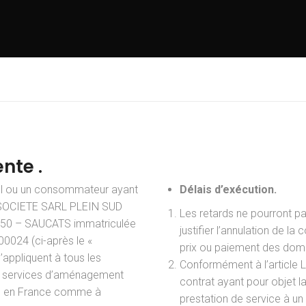
nte .
nel ou un consommateur ayant
Délais d’exécution.
A SOCIETE SARL PLEIN SUD
Les retards ne pourront pa
3650 – SAUCATS immatriculée
justifier l’annulation de l
024 (ci-après le «
prix ou paiement des domm
’appliquent à tous les
Conformément à l’article 
de services d’aménagement
contrat ayant pour objet la
re, en France comme à
prestation de service à un