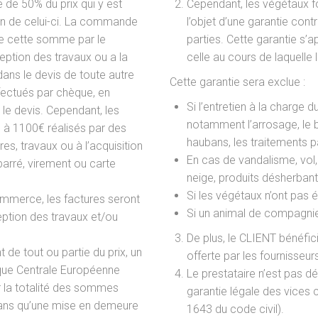
 de 50% du prix qui y est
Cependant, les végétaux fo
tion de celui-ci. La commande
l’objet d’une garantie cont
de cette somme par le
parties. Cette garantie s’a
ception des travaux ou a la
celle au cours de laquelle 
dans le devis de toute autre
Cette garantie sera exclue :
fectués par chèque, en
Si l’entretien à la charge
le devis. Cependant, les
notamment l’arrosage, le b
 à 1100€ réalisés par des
haubans, les traitements p
res, travaux ou à l’acquisition
En cas de vandalisme, vol, 
barré, virement ou carte
neige, produits désherban
Si les végétaux n’ont pas é
mmerce, les factures seront
Si un animal de compagnie,
eption des travaux et/ou
De plus, le CLIENT bénéfic
de tout ou partie du prix, un
offerte par les fournisseur
anque Centrale Européenne
Le prestataire n’est pas dé
 la totalité des sommes
garantie légale des vices ca
sans qu’une mise en demeure
1643 du code civil).