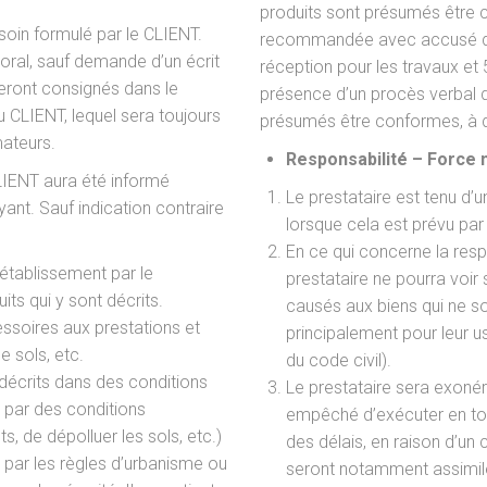
produits sont présumés être 
esoin formulé par le CLIENT.
recommandée avec accusé de 
 oral, sauf demande d’un écrit
réception pour les travaux et 
seront consignés dans le
présence d’un procès verbal d
u CLIENT, lequel sera toujours
présumés être conformes, à d
mateurs.
Responsabilité – Force 
CLIENT aura été informé
Le prestataire est tenu d’
ant. Sauf indication contraire
lorsque cela est prévu par 
En ce qui concerne la respo
établissement par le
prestataire ne pourra voi
uits qui y sont décrits.
causés aux biens qui ne son
essoires aux prestations et
principalement pour leur 
e sols, etc.
du code civil).
 décrits dans des conditions
Le prestataire sera exonéré
 par des conditions
empêché d’exécuter en tou
, de dépolluer les sols, etc.)
des délais, en raison d’un
 par les règles d’urbanisme ou
seront notamment assimilé