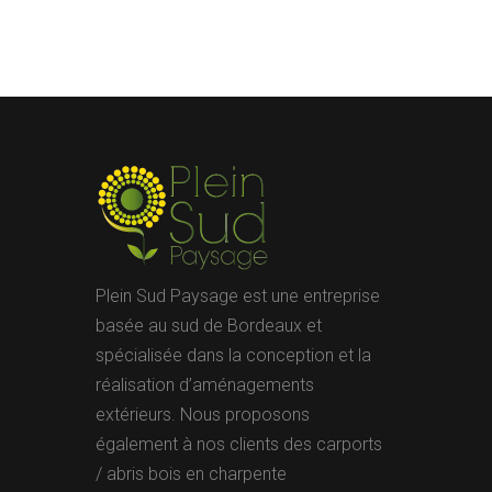
Plein Sud Paysage est une entreprise
basée au sud de Bordeaux et
spécialisée dans la conception et la
réalisation d’aménagements
extérieurs. Nous proposons
également à nos clients des carports
/ abris bois en charpente