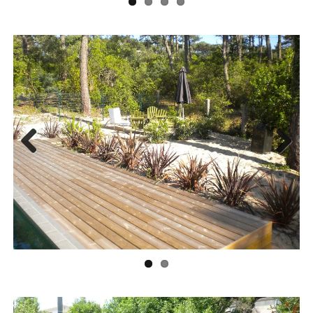
Previ
Next
ous