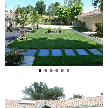
Previ
Next
ous