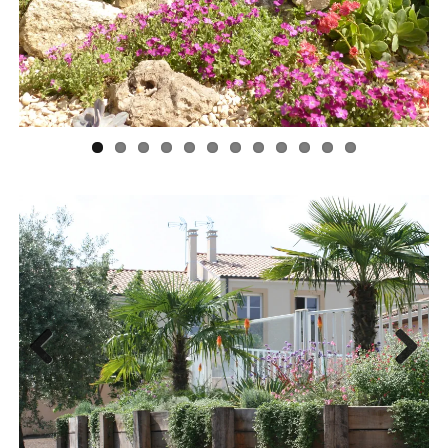
Previ
Next
ous
Previ
Next
ous