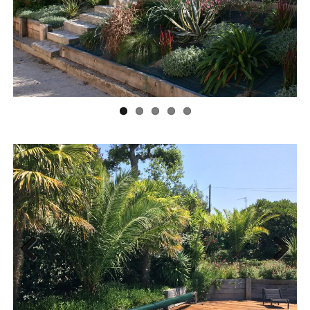
Previ
Next
ous
Previ
Next
ous