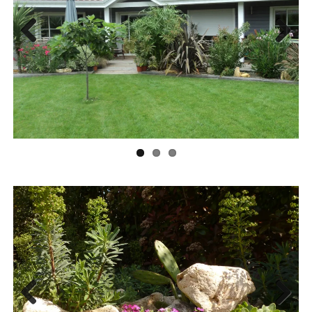
Previ
Next
ous