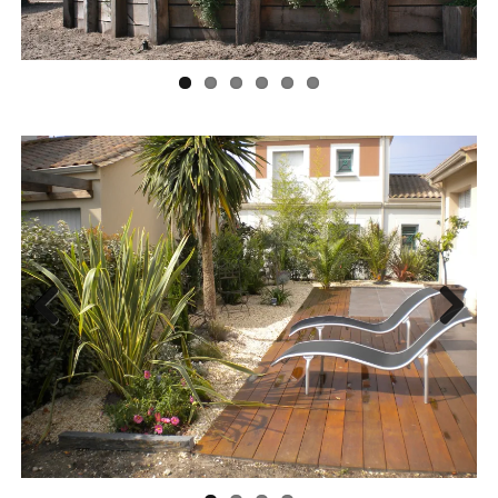
Previ
Next
ous