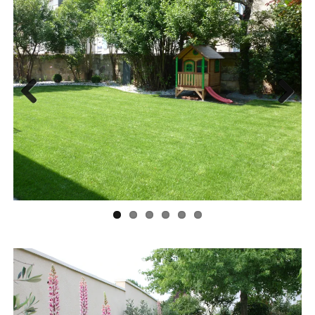
Previ
Next
ous